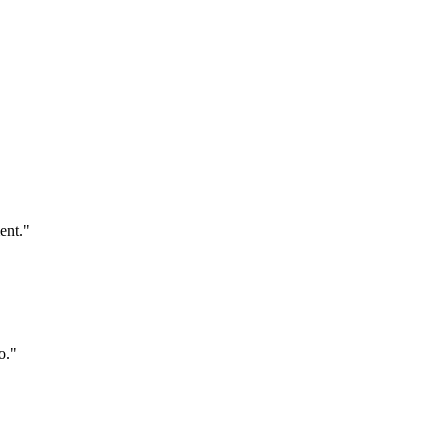
ent.
"
o.
"