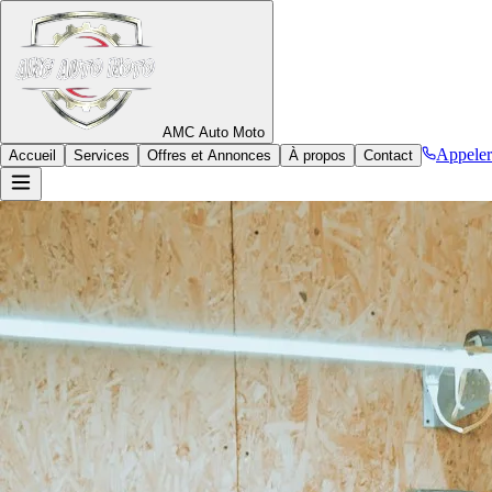
AMC
Auto
Moto
Appeler
Accueil
Services
Offres et Annonces
À propos
Contact