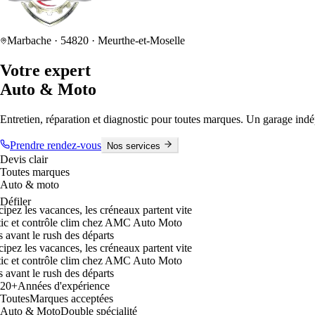
Marbache
·
54820
· Meurthe-et-Moselle
Votre expert
Auto & Moto
Entretien, réparation et diagnostic pour toutes marques. Un garage indépe
Prendre rendez-vous
Nos services
Devis clair
Toutes marques
Auto & moto
Défiler
 les vacances, les créneaux partent vite
t contrôle clim chez AMC Auto Moto
 le rush des départs
 les vacances, les créneaux partent vite
t contrôle clim chez AMC Auto Moto
 le rush des départs
20+
Années d'expérience
Toutes
Marques acceptées
Auto & Moto
Double spécialité